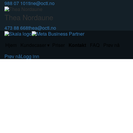
988 07 101
tine@octi.no
Thea Nordaune
473 88 668
thea@octi.no
Hjem
Kundecaser
Priser
Kontakt
FAQ
Prøv nå
Prøv nå
Logg inn