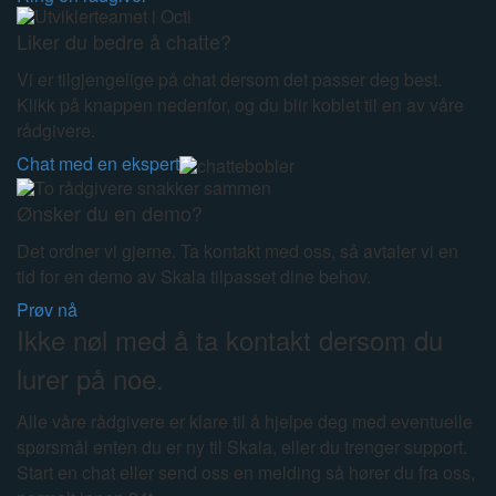
Liker du bedre å chatte?
Vi er tilgjengelige på chat dersom det passer deg best.
Klikk på knappen nedenfor, og du blir koblet til en av våre
rådgivere.
Chat med en ekspert
Ønsker du en demo?
Det ordner vi gjerne. Ta kontakt med oss, så avtaler vi en
tid for en demo av Skala tilpasset dine behov.
Prøv nå
Ikke nøl med å ta kontakt dersom du
lurer på noe.
Alle våre rådgivere er klare til å hjelpe deg med eventuelle
spørsmål enten du er ny til Skala, eller du trenger support.
Start en chat eller send oss en melding så hører du fra oss,