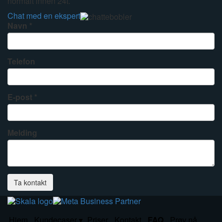
normalt innen 24t.
Chat med en ekspert
Navn
Telefon
E-post
Melding
Ta kontakt
Hjem
Kundecaser
Priser
Kontakt
FAQ
Prøv nå