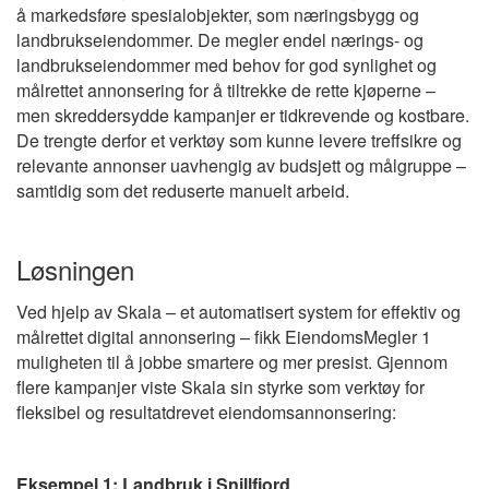
å markedsføre spesialobjekter, som næringsbygg og
landbrukseiendommer. De megler endel nærings- og
landbrukseiendommer med behov for god synlighet og
målrettet annonsering for å tiltrekke de rette kjøperne –
men skreddersydde kampanjer er tidkrevende og kostbare.
De trengte derfor et verktøy som kunne levere treffsikre og
relevante annonser uavhengig av budsjett og målgruppe –
samtidig som det reduserte manuelt arbeid.
Løsningen
Ved hjelp av Skala – et automatisert system for effektiv og
målrettet digital annonsering – fikk EiendomsMegler 1
muligheten til å jobbe smartere og mer presist. Gjennom
flere kampanjer viste Skala sin styrke som verktøy for
fleksibel og resultatdrevet eiendomsannonsering:
Eksempel 1: Landbruk i Snillfjord