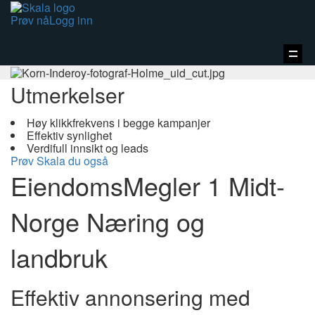
Prøv nå
Logg inn
Vis
navi
Utmerkelser
Høy klikkfrekvens i begge kampanjer
Effektiv synlighet
Verdifull innsikt og leads
Prøv Skala du også
EiendomsMegler 1 Midt-
Norge Næring og
landbruk
Effektiv annonsering med