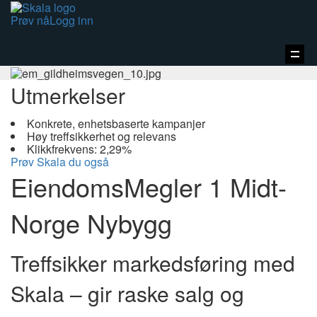
Prøv nå
Logg inn
Vis
navi
Utmerkelser
Konkrete, enhetsbaserte kampanjer
Høy treffsikkerhet og relevans
Klikkfrekvens: 2,29%
Prøv Skala du også
EiendomsMegler 1 Midt-
Norge Nybygg
Treffsikker markedsføring med
Skala – gir raske salg og